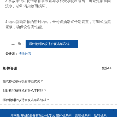
3.事故率低斗轮传动轴承装置与水和受水物料隔离，可避免轴承因
浸水、砂和污染物而损坏。
4.结构新颖新颖的密封结构，全封锁油浴式传动装置，可调式溢流
堰板，确保设备高性能。
上一条 ：
哪种物料比较适合反击破和锤破？
关键词：
清洗砂石
相关资讯
更多>>
颚式移动破碎机有哪些优势？
制砂机和破碎机有什么不同吗？
哪种物料比较适合反击破和锤破？
湖南星明智能装备有限公司,专营
破碎机系列
圆锥机系列
给料机系