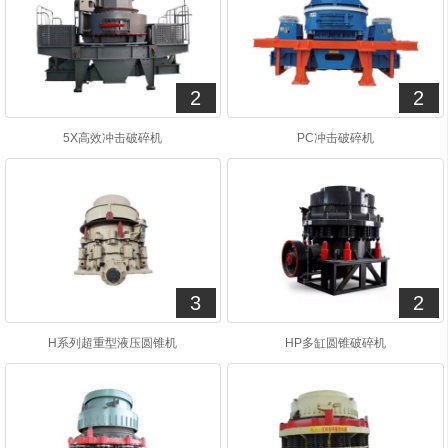
2
2
5X高效冲击破碎机
PC冲击破碎机
3
2
H系列超重型液压圆锥机
HP多缸圆锥破碎机